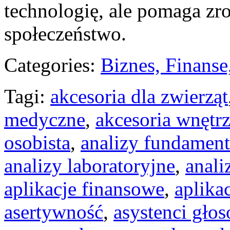
technologię, ale pomaga zr
społeczeństwo.
Categories:
Biznes, Finans
Tagi:
akcesoria dla zwierząt
medyczne
,
akcesoria wnętrz
osobista
,
analizy fundament
analizy laboratoryjne
,
anali
aplikacje finansowe
,
aplika
asertywność
,
asystenci gło