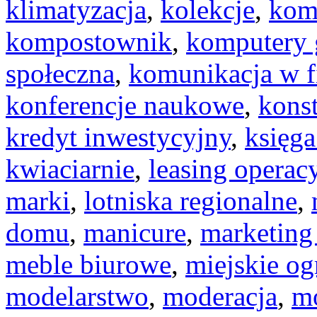
klimatyzacja
,
kolekcje
,
kom
kompostownik
,
komputery
społeczna
,
komunikacja w f
konferencje naukowe
,
kons
kredyt inwestycyjny
,
księga
kwiaciarnie
,
leasing operac
marki
,
lotniska regionalne
,
domu
,
manicure
,
marketing
meble biurowe
,
miejskie o
modelarstwo
,
moderacja
,
mo