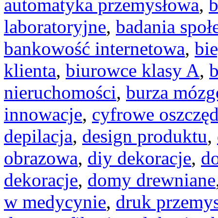
automatyka przemysłowa
,
b
laboratoryjne
,
badania społ
bankowość internetowa
,
bi
klienta
,
biurowce klasy A
,
b
nieruchomości
,
burza móz
innowacje
,
cyfrowe oszczęd
depilacja
,
design produktu
,
obrazowa
,
diy dekoracje
,
d
dekoracje
,
domy drewniane
w medycynie
,
druk przemy