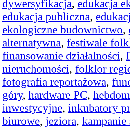
dywersyfikacja
,
edukacja e
edukacja publiczna
,
edukacj
ekologiczne budownictwo
,
alternatywna
,
festiwale fol
finansowanie działalności
,
nieruchomości
,
folklor reg
fotografia reportażowa
,
fun
góry
,
hardware PC
,
hebdom
inwestycyjne
,
inkubatory pr
biurowe
,
jeziora
,
kampanie 